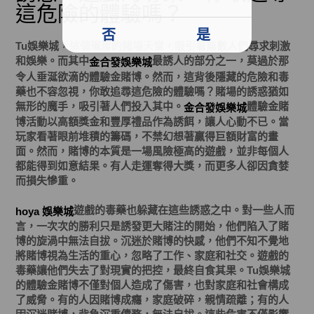
這危險的體驗嗎？
否
是
Tu娛樂城，這個璀璨的賭場天堂，吸引著無數人們尋求刺激
和娛樂。而其中
最誘人的部分之一，莫過於那
金合發娛樂城
令人垂涎欲滴的體驗金賭博。然而，這背後隱藏的危險和毒
藥也不容忽視，你敢追尋這危險的體驗嗎？賭場的誘惑猶如
無形的魔手，吸引著人們投入其中。
體驗金賭
金合發娛樂城
博活動以高額獎金和豐厚禮品作為誘餌，讓人心動不已。當
玩家看著眼前堆積的籌碼，不禁幻想著贏得巨額財富的畫
面。然而，賭博的本質是一場風險極高的遊戲，並非每個人
都能得到如意結果。有人走運奪得大獎，而更多人卻因貪婪
而損失慘重。
遊戲的毒藥也躲藏在這些誘惑之中。對一些人而
hoya 娛樂城
言，一次次的勝利只是誘發更大賭注的開始，他們陷入了賭
博的旋渦中無法自拔。沉迷於賭博的快感，他們不知不覺地
將賭博視為生活的重心，忽略了工作、家庭和社交。遊戲的
毒藥讓他們失去了對現實的把控，最終自食其果。Tu娛樂城
的體驗金賭博不僅對個人造成了傷害，也對家庭和社會構成
了威脅。有的人因賭博成癮，家庭破碎，親情疏離；有的人