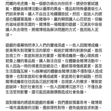
閃耀的老虎機，每一個都仿佛在向你招手，誘使你嘗試運
氣。體驗金賭博活動以優厚的獎金、禮品和特殊優惠吸引人
們前來參與，讓人不由自主地躍躍欲試。然而，這迷人的誘
惑也隱藏著風險。在賭場中，贏的瞬間讓人心花怒放，但輸
的滋味卻是苦澀的。賭博是一場賭運的遊戲，沉浸其中容易
讓人失去理性，將賭博視為解決問題的方式，進而陷入泥
淖。
遊戲的毒藥悄然滲入人們的靈魂深處。一些人因賭博成癮，
逐漸喪失對現實生活的掌控，痴迷於賭博的刺激快感，進而
忽視工作、家庭和朋友的重要。賭博成癮是一種心理疾病，
就像上癮的毒品般，讓人無法自拔。在體驗金賭博活動中，
有人因為一時的得意而放縱自己，最終落得傷痕累累，甚至
生活面臨瓦解。Tu娛樂城的體驗金賭博活動不僅對個人造成
傷害，也對家庭和社會構成威脅。家庭是社會的細胞，然而
賭博成癮者往往因為沉迷於賭博，忽視家人的需求，導致家
庭破碎。對於社會而言，一些人因賭博沉迷不已，不僅自身
生活受到影響，還可能因高額債務造成社會負擔。
面對賭場的誘惑和遊戲的毒藥，我們應該慎重思考。賭博是
一場充滿風險的活動，應該理性對待，避免過度追求刺激，