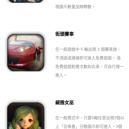
現圖示數量加贈轉數。
街頭賽車
在一般遊戲中 5 軸出現 3 個賽車旗，
不須達成連線即可進入免費遊戲。 各
免費遊戲對應次數如右表，可自行擇一
進入。
緹雅女巫
在一般模式中，只要5軸任意出現3個以
上「召喚書」分散圖示即可進入。3個