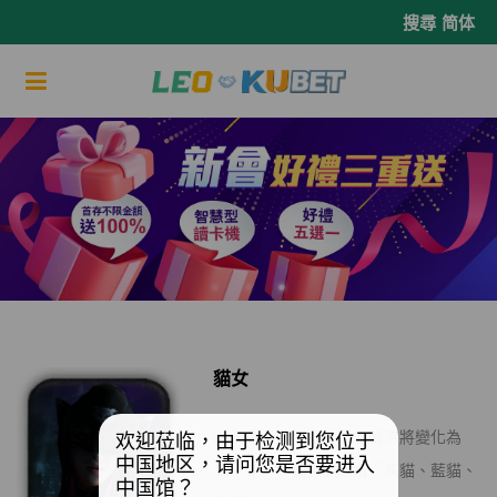
搜尋
简体
貓女
進入免費遊戲後，下方輪帶將變化為
欢迎莅临，由于检测到您位于
中国地区，请问您是否要进入
２、３、４軸，並新增『灰貓、藍貓、
中国馆？