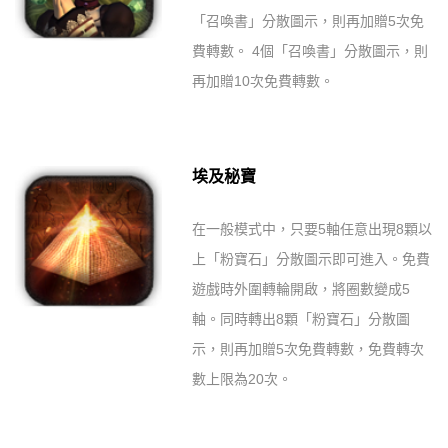
「召喚書」分散圖示，則再加贈5次免
費轉數。 4個「召喚書」分散圖示，則
再加贈10次免費轉數。
埃及秘寶
在一般模式中，只要5軸任意出現8顆以
上「粉寶石」分散圖示即可進入。免費
遊戲時外圍轉輪開啟，將圈數變成5
軸。同時轉出8顆「粉寶石」分散圖
示，則再加贈5次免費轉數，免費轉次
數上限為20次。