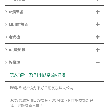
tz娛樂城
MLB討論區
老虎機
tu 娛樂 城
娛樂城
玩家口碑：了解卡利娛樂城的好壞
i88娛樂城評價好不好？網友說法大公開！
JC娛樂城評價口碑擔保，DCARD、PTT網友熱烈追
捧，守護會新舊員！