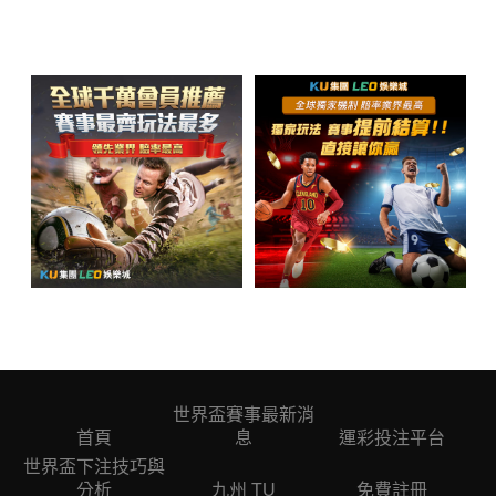
世界盃賽事最新消
首頁
息
運彩投注平台
世界盃下注技巧與
分析
九州 TU
免費註冊