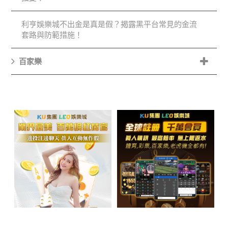
利亨娛樂城不出金是真是假？揭露黑平台常見的金流
套路與防範措施！
百家樂