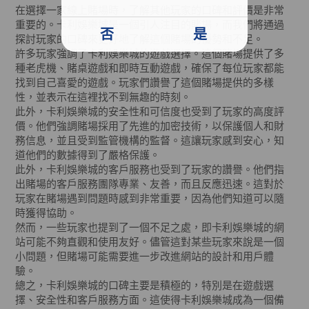
在選擇一家線上賭場時，了解其他玩家的口碑和評價是非常
重要的。卡利娛樂城是一個引人注目的賭場，而我們將通過
否
是
探討玩家的口碑來更好地了解這個賭場的優勢和不足。
許多玩家強調了卡利娛樂城的遊戲選擇。這個賭場提供了多
種老虎機、賭桌遊戲和即時互動遊戲，確保了每位玩家都能
找到自己喜愛的遊戲。玩家們讚譽了這個賭場提供的多樣
性，並表示在這裡找不到無趣的時刻。
此外，卡利娛樂城的安全性和可信度也受到了玩家的高度評
價。他們強調賭場採用了先進的加密技術，以保護個人和財
務信息，並且受到監管機構的監督。這讓玩家感到安心，知
道他們的數據得到了嚴格保護。
此外，卡利娛樂城的客戶服務也受到了玩家的讚譽。他們指
出賭場的客戶服務團隊專業、友善，而且反應迅速。這對於
玩家在賭場遇到問題時感到非常重要，因為他們知道可以隨
時獲得協助。
然而，一些玩家也提到了一個不足之處，即卡利娛樂城的網
站可能不夠直觀和使用友好。儘管這對某些玩家來說是一個
小問題，但賭場可能需要進一步改進網站的設計和用戶體
驗。
總之，卡利娛樂城的口碑主要是積極的，特別是在遊戲選
擇、安全性和客戶服務方面。這使得卡利娛樂城成為一個備