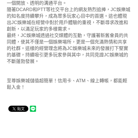
一個開放、透明的溝通平台。
隨著DCARD和PTT等社交平台上的網友熱烈追捧，JC娛樂城
的知名度持續攀升，成為眾多玩家心目中的首選。這也體現
出JC娛樂城在經營中對於用戶體驗的重視，不斷尋求改進和
創新，以滿足玩家的多樣需求。
最終，JC娛樂城透過社交媒體的互動，守護著新舊會員的共
同體，使其不僅是一個娛樂場所，更是一個充滿熱情和共享
的社群。這樣的經營理念將為JC娛樂城未來的發展打下堅實
的基礎，持續吸引更多玩家參與其中，共同見證JC娛樂城的
不斷蓬勃發展。
至尊娛樂城儲值超簡單！信用卡、ATM、線上轉帳，都能輕
鬆入金！