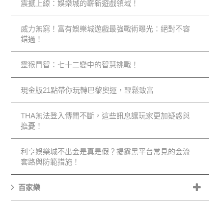
震撼上線：娛樂城的嶄新遊戲領域！
威力無窮！富有娛樂城遊戲最強戰術曝光：絕對不容
錯過！
靈猴鬥智：七十二變中的智慧挑戰！
現金版21點帶你玩轉巴黎奧運，輕鬆致富
THA無法登入傳聞不斷，這些訊息讓玩家更加疑惑與
擔憂！
利亨娛樂城不出金是真是假？揭露黑平台常見的金流
套路與防範措施！
百家樂