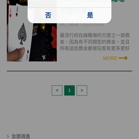
的豐厚獎金
否
是
網上賭場
2021.09.02
最流行的在線賭場的方面之一是獎
金，因為有不同類型的獎金，並且
所有這些獎金都使玩家有更多更好
的賺錢機會。
MORE
1
News
網上賭場
全部消息